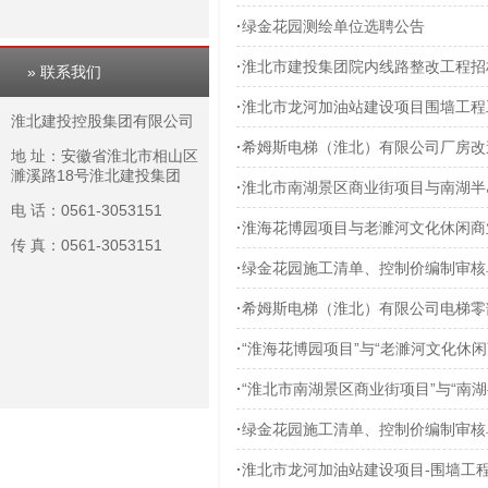
·
绿金花园测绘单位选聘公告
·
淮北市建投集团院内线路整改工程招
» 联系我们
·
淮北市龙河加油站建设项目围墙工程
淮北建投控股集团有限公司
·
希姆斯电梯（淮北）有限公司厂房改
地 址：安徽省淮北市相山区
濉溪路18号淮北建投集团
·
淮北市南湖景区商业街项目与南湖半
电 话：0561-3053151
·
淮海花博园项目与老濉河文化休闲商
传 真：0561-3053151
·
绿金花园施工清单、控制价编制审核
·
希姆斯电梯（淮北）有限公司电梯零
·
“淮海花博园项目”与“老濉河文化休
·
“淮北市南湖景区商业街项目”与“南
·
绿金花园施工清单、控制价编制审核
·
淮北市龙河加油站建设项目-围墙工