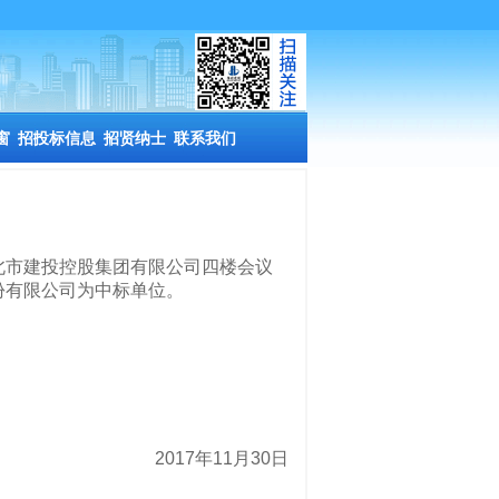
窗
招投标信息
招贤纳士
联系我们
北市建投控股集团有限公司四楼会议
份有限公司为中标单位。
2017年11月30日