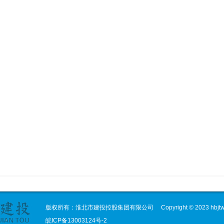
版权所有：淮北市建投控股集团有限公司
Copyright © 2023 hbjtw
皖ICP备13003124号-2