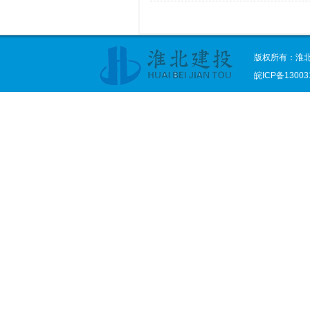
版权所有：淮
皖ICP备13003