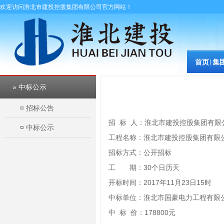
欢迎访问淮北市建投控股集团有限公司官方网站！
首页
集
» 中标公示
¤
招标公告
招 标 人：淮北市建投控股集团有限
¤
中标公示
工程名称：淮北市建投控股集团有限
招标方式：公开招标
工 期：30个日历天
开标时间：2017年11月23日15时
中标单位：淮北市国豪电力工程有限
中 标 价：178800元