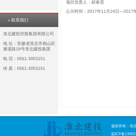
项目负责人：郝春雷
公示时间：2017年11月24日—2017
» 联系我们
淮北建投控股集团有限公司
地 址：安徽省淮北市相山区
濉溪路18号淮北建投集团
电 话：0561-3053151
传 真：0561-3053151
版权所有：淮
皖ICP备13003