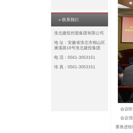
» 联系我们
淮北建投控股集团有限公司
地 址：安徽省淮北市相山区
濉溪路18号淮北建投集团
电 话：0561-3053151
传 真：0561-3053151
会议听取
会议强调
要推进组