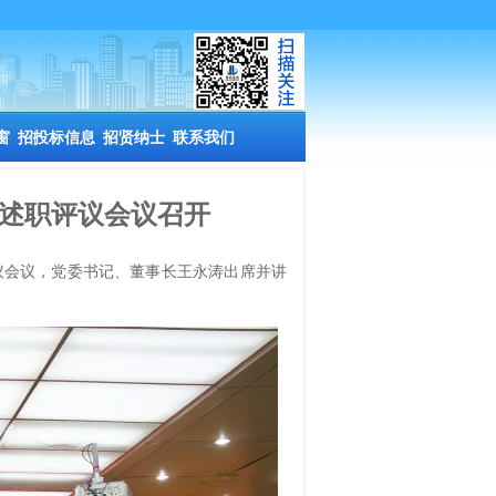
窗
招投标信息
招贤纳士
联系我们
建述职评议会议召开
评议会议，党委书记、董事长王永涛出席并讲