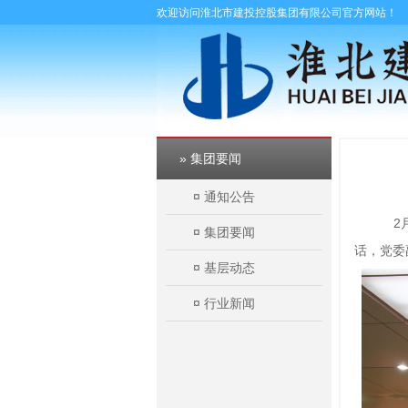
欢迎访问淮北市建投控股集团有限公司官方网站！
» 集团要闻
¤
通知公告
2
¤
集团要闻
话，党委
¤
基层动态
¤
行业新闻