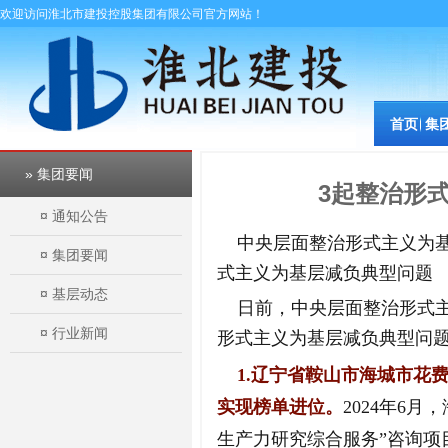
欢迎访问淮北市建投控股集团有限公司官方网站！
首页
集
» 集团要闻
3起整治形
¤
通知公告
中央层面整治形式主义为基
¤
集团要闻
式主义为基层减负典型问题
¤
基层动态
日前，中央层面整治形式主
¤
行业新闻
形式主义为基层减负典型问
1.辽宁省鞍山市海城市花费
实现榜单进位。
2024年6
生产力研究综合服务”咨询项