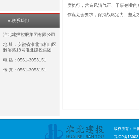
度执行，营造风清气正、干事创业的
作谋划会
要求，保持战略定力、坚定
» 联系我们
淮北建投控股集团有限公司
地 址：安徽省淮北市相山区
濉溪路18号淮北建投集团
电 话：0561-3053151
传 真：0561-3053151
版权所有：淮
皖ICP备13003