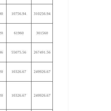
00
10756.94
310256.94
20
61960
301560
36
55075.56
267491.56
20
10326.67
249926.67
20
10326.67
249926.67