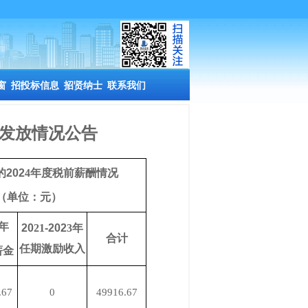
窗
招投标信息
招贤纳士
联系我们
酬发放情况公告
的
202
4
年度税前薪酬情况
（单位：元）
年
20
21
-202
3
年
合计
任期激励收入
薪金
.67
0
49916.67