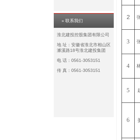
2
» 联系我们
淮北建投控股集团有限公司
3
地 址：安徽省淮北市相山区
濉溪路18号淮北建投集团
电 话：0561-3053151
4
传 真：0561-3053151
5
6