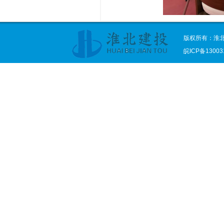
版权所有：淮
皖ICP备13003