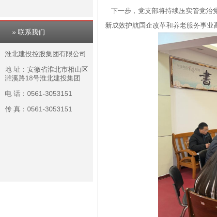
下一步，党支部将持续压实管党治党
新成效护航国企改革和养老服务事业
» 联系我们
淮北建投控股集团有限公司
地 址：安徽省淮北市相山区
濉溪路18号淮北建投集团
电 话：0561-3053151
传 真：0561-3053151