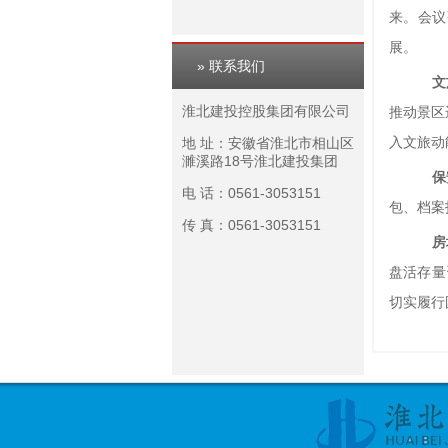
来。会议
展。
» 联系我们
文
淮北建投控股集团有限公司
推动景区
入文旅动
地 址：安徽省淮北市相山区
濉溪路18号淮北建投集团
保
电 话：0561-3053151
包、档案
传 真：0561-3053151
房
盘活存量
切实履行