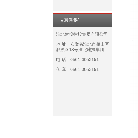
» 联系我们
淮北建投控股集团有限公司
地 址：安徽省淮北市相山区
濉溪路18号淮北建投集团
电 话：0561-3053151
传 真：0561-3053151