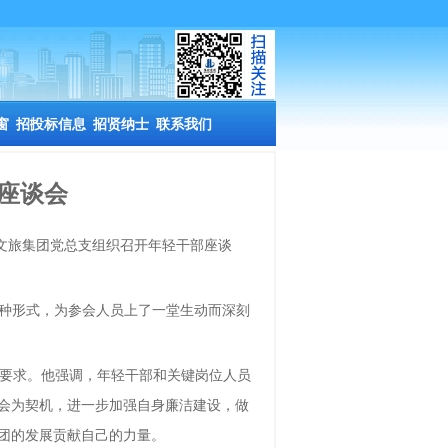
窗
招投标信息
招贤纳士
联系我们
座谈会
文旅集团党总支
组织
召开年轻干部座谈
种形式，为参会人员上了一堂生动而深刻
要求。他强调，年轻干部
和关键岗位人员
会为契机，进一步加强自身廉洁建设，做
团的发展贡献自己的力量。