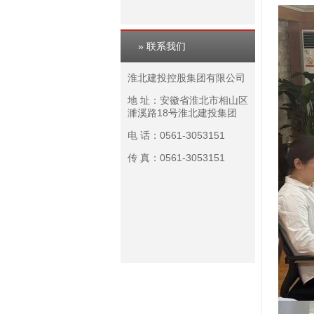
» 联系我们
淮北建投控股集团有限公司
地 址：安徽省淮北市相山区
濉溪路18号淮北建投集团
电 话：0561-3053151
传 真：0561-3053151