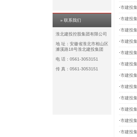
·
市建投
·
市建投
» 联系我们
·
市建投集
淮北建投控股集团有限公司
·
市建投
地 址：安徽省淮北市相山区
濉溪路18号淮北建投集团
·
市建投集
电 话：0561-3053151
·
市建投
传 真：0561-3053151
·
市建投
·
市建投集
·
市建投
·
市建投
·
市建投
·
市建投