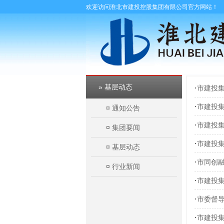
欢迎访问淮北市建投控股集团有限公司官方网站！
» 基层动态
·
市建投集
·
市建投集
¤
通知公告
·
市建投集
¤
集团要闻
·
市建投集
¤
基层动态
·
市同创
¤
行业新闻
·
市建投
·
市委督
·
市建投集